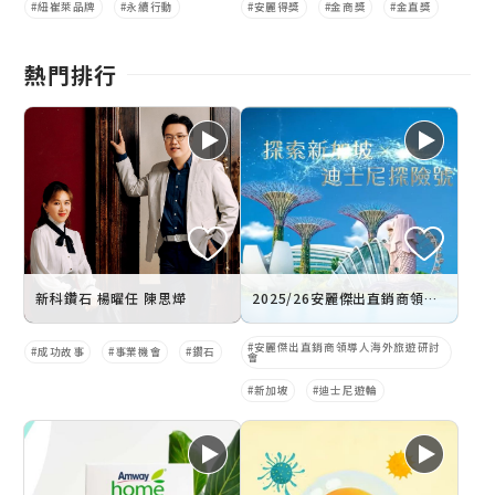
紐崔萊品牌
永續行動
安麗得獎
金商獎
金直獎
熱門排行
新科鑽石 楊曜任 陳思燁
2025/26安麗傑出直銷商領導人海外旅遊研討會 新加坡 x 迪士尼遊輪
安麗傑出直銷商領導人海外旅遊研討
成功故事
事業機會
鑽石
會
新加坡
迪士尼遊輪