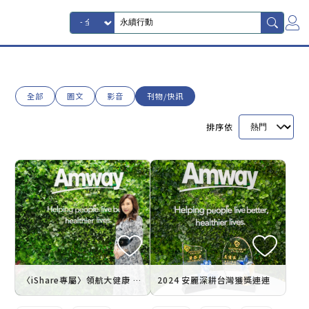
全部
圖文
影音
刊物/快訊
排序依
〈iShare專屬〉領航大健康 安麗推動全方位幸福與地球永續
2024 安麗深耕台灣獲獎連連