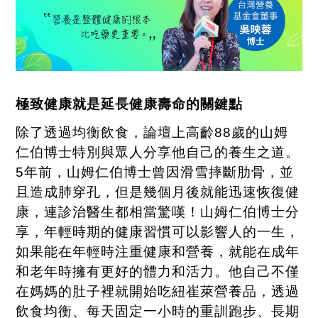
極致健康就是延長健康壽命的關鍵點
除了透過均衡飲食，論壇上高齡
88
歲的山姆
仁伯博士特別與眾人分享他自己的養生之道。
5
年前，山姆仁伯博士曾因滑雪摔斷肋骨，並
且造成肺穿孔，但是幾個月後就能迅速恢復健
康，連診治醫生都相當驚嘆！山姆仁伯博士分
享，年輕時期的健康習慣可以影響人的一生，
如果能在年輕時注重健康和營養，就能在成年
和老年時擁有更好的體力和活力。他自己不僅
在媽媽的肚子裡就開始吃紐崔萊營養品，透過
飲食均衡、每天固定一小時的重訓跑步、長期