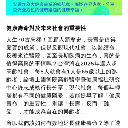
健康壽命對於未來社會的重要性
人生
70
古來稀！回顧人類歷史，長壽是值得
慶賀的成就，但是反觀現代社會，以醫續命、
反覆來往醫院，甚至長期臥病的生命，真的是
值得高興的事情嗎？台灣將在
2025
年邁入超
高齡社會，每
5
人就會有
1
人是
65
歲以上的熟
齡者，論壇上國衛院高齡醫學暨健康福祉研究
中心許志成執行長分享，現代社會，每個年輕
層都有不同的健康隱憂，若能提早了解「健康
壽命」的重要性，別讓「長壽」反而「難
受」，才能成為自在的樂齡者。
所以我們該如何有效地延長健康壽命？除了透