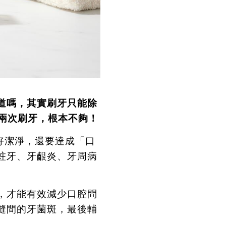
道嗎，其實刷牙只能除
兩次刷牙，根本不夠！
好潔淨，還要達成「口
蛀牙、牙齦炎、牙周病
，才能有效減少口腔問
縫間的牙菌斑，最後輔