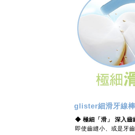
glister
細滑牙線
◆ 極細「滑」 深入
即使齒縫小、或是牙