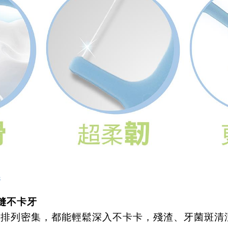
棒
齒縫不卡牙
齒排列密集，都能輕鬆深入不卡卡，殘渣、牙菌斑清