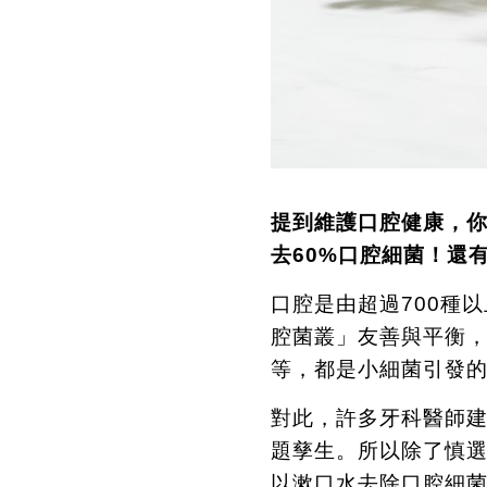
提到維護口腔健康，
去
60%
口腔細菌！還
口腔是由超過
700
種以
腔菌叢」友善與平衡
等，都是小細菌引發
對此，許多牙科醫師
題孳生。所以除了慎
以漱口水去除口腔細