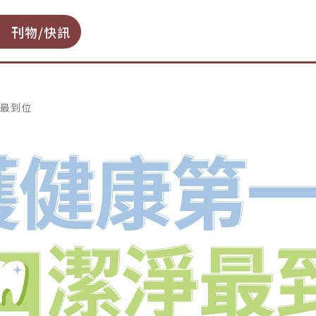
刊物/快訊
淨最到位