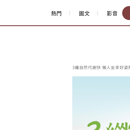
熱門
圖文
影音
3纖自然代謝快 懶人坐享好姿