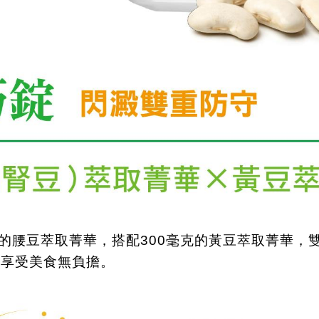
的腰豆萃取菁華，搭配
300
毫克的黃豆萃取菁華，
你享受美食無負擔。