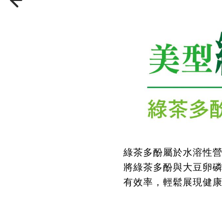
綠茶多酚屬於水溶性
將綠茶多酚與大豆卵
有效率，輕鬆展現健