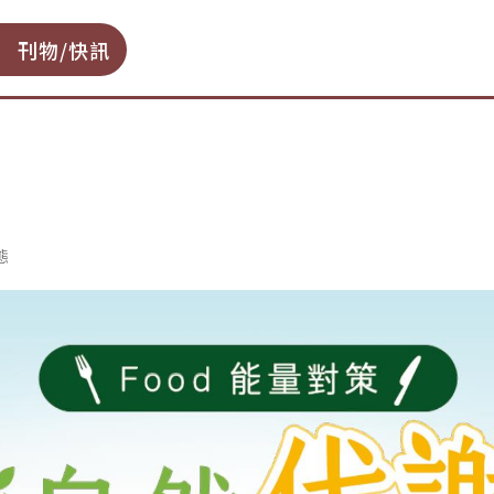
刊物/快訊
態