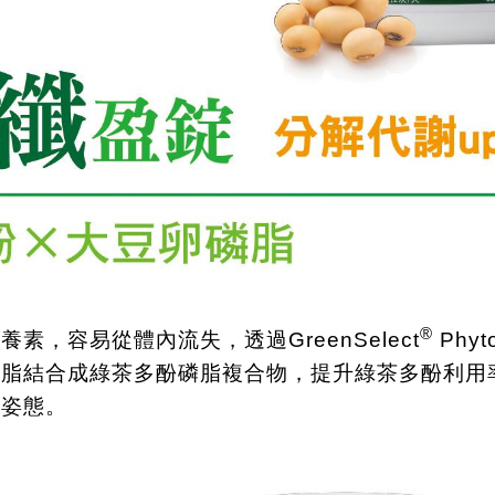
®
營養素，容易從體內流失，透過
GreenSelect
Phyt
磷脂結合成綠茶多酚磷脂複合物，提升綠茶多酚利用
康姿態。