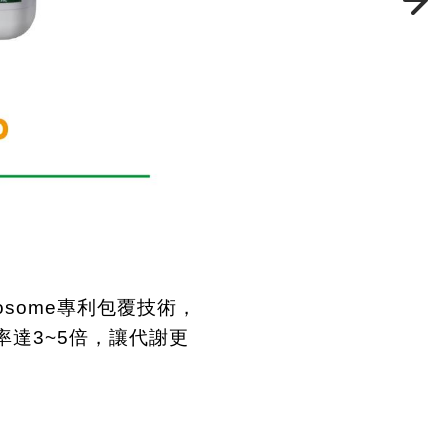
osome
專利包覆技術，
率達
3~5
倍，讓代謝更