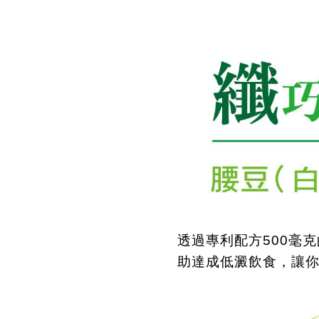
透過專利配方
500
毫克
助達成低澱飲食，讓