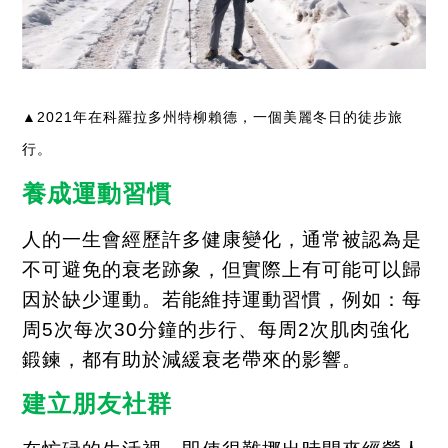
2021
年在科羅拉多州特柳賴德，一個美麗冬日的徒步旅
▲
行。
養成運動習慣
人的一生會經歷許多健康變化，通常被認為是
不可避免的衰老跡象，但實際上有可能可以歸
因於缺少運動。若能維持運動習慣，例如：每
周
5
次每次
30
分鐘的步行、每周
2
次肌肉強化
鍛鍊，都有助於減緩衰老帶來的影響。
建立朋友社群