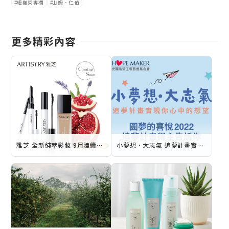
紐崔萊專欄
山姆．仁伯
更多精彩內容
雅芝 全新純萃彩妝 9月陸續登場
小夢想．大志氣 追夢計畫實現你心中的想望