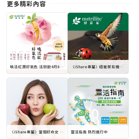
更多精彩內容
喚活紅潤好氣色 活妍飲4月6日上市
〈iShare專屬〉紐崔萊有機農場 最佳員工點點名
〈iShare專屬〉當個好命女 從「愛自己」體質養成開始
靈活指南 熱烈進行中