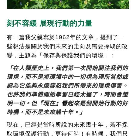
刻不容緩 展現行動的力量
有一篇我父親寫於1962年的文章，提到了一
些想法是關於我們未來的走向及需要採取的改
變，主題為「保存與保護我們的環境」：
「
在人類歷史上，我們第一次開始
關注我
們的
環境，而不是將
環境中的一切
視為理所當然
或
認為
它能夠永遠
容忍
我們
所帶來的
環境傷害
。
也許我們準備開始
學習已經太遲了
，
時間會證
明一切
。
但
『
現在
』看
起來是
個開始行動的
好
時機，而不是未來幾十年。
」
現在，已經是當時所說的未來幾十年，若不採
取環境保護行動，更待何時！有時候，我們只