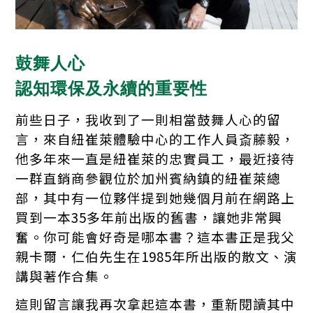
鼓舞人心
認知環保及永續的重要性
前些日子，我收到了一則相當鼓舞人心的留
言，來自紐崔萊體驗中心的工作人員斎藤毅，
他多年來一直是紐崔萊的忠實員工，最近接待
一群直銷商參觀位於加州賓納鎮的紐崔萊總
部，其中有一位夥伴提到她幾個月前在網路上
買到一本35多年前出版的舊書，讓她非常興
奮。你可能會好奇是哪本書？這本書正是我
父
親卡爾．仁伯先生在1985年所出版的散文、演
講與著作合集。
這則留言讓我再次拿起這本書，重新閱讀其中