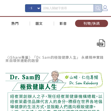
熱門
圖文
影音
刊物/快訊
〈iShare專屬〉「Dr. Sam的極致健康人生」 永續精神實踐
來自環保運動的啟發