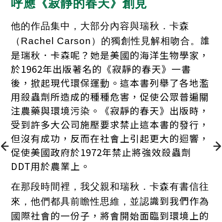
呼應《寂靜的春天》創見
他的作品集中，大部分內容與瑞秋．卡森
誰
（Rachel Carson）的獨創性見解相吻合。
是瑞秋．卡森呢？她是美國的海洋生物學家，
於1962年出版著名的《寂靜的春天》一書
後，掀起現代環保運動。
這本書列舉了各地濫
用殺蟲劑所造成的種種危害，促使公眾普遍關
注農藥與環境污染。《寂靜的春天》出版時，
受到許多大公司施壓要求禁止這本書的發行，
但沒有成功，反而在社會上引起更大的迴響，
促使美國政府於1972年禁止將強效殺蟲劑
DDT用於農業上。
在那段時間裡，我父親和瑞秋．卡森有書信往
識到我們作為
來，他們都具前瞻性思維，並認
國際社會的一份子，將會開始面臨到環境上的