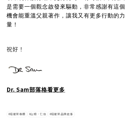
是需要一個觀念啟發來驅動，非常感謝有這個
機會能重溫父親著作，讓我又有更多行動的力
量！
祝
好
！
Dr. Sam
部落格看更多
紐崔萊專欄
山姆．仁伯
紐崔萊品牌故事