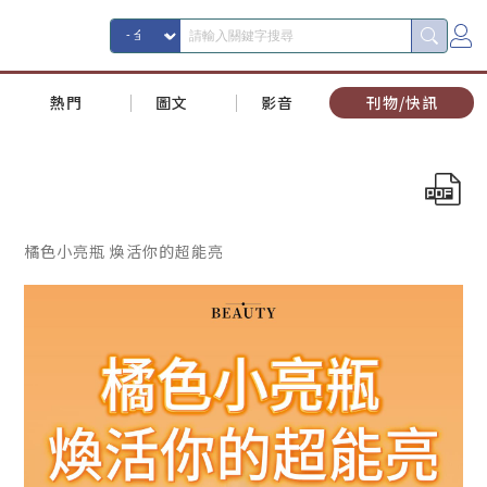
熱門
圖文
影音
刊物/快訊
橘色小亮瓶 煥活你的超能亮