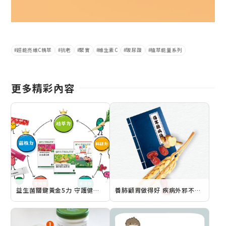
超能亮維C精萃
抗老
緊實
維生素C
玻尿酸
植萃能量系列
更多精彩內容
益生菌關鍵黃金5力 守護健康超有益
養肺顧胃做得好 疾病外邪不侵擾