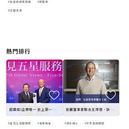
智能煥膚美肌儀
類醫美
深層清潔
熱門排行
超霸氣!企業唯一 史上第一 遠見五星服務獎安麗奪冠九連霸
安麗董事會聯合主席德•狄維士榮獲世界直銷聯盟終身成就獎
遠見五星服務獎
事業機會
德狄維士
世界直銷聯盟