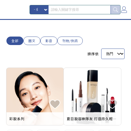
全部
圖文
影音
刊物/快訊
排序依
彩妝系列
夏日妝容神隊友 打造持久輕透妝