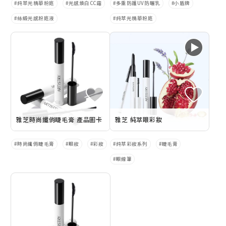
純萃光精華粉底
光感煥白CC霜
多重防護UV防曬乳
小盾牌
絲緞光感粉底液
純萃光精華粉底
雅芝時尚纖俏睫毛膏 產品圖卡
雅芝 純萃眼彩妝
時尚纖俏睫毛膏
眼妝
彩妝
純萃彩妝系列
睫毛膏
眼線筆