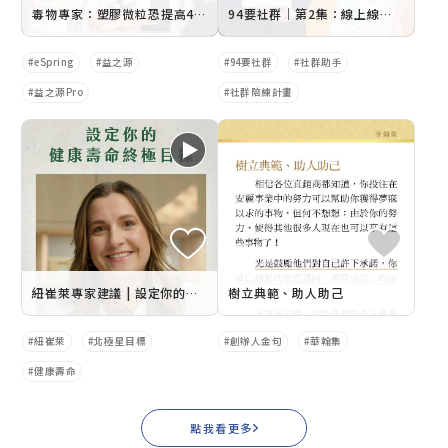
毒物專家：塑膠微粒恐提高4.5倍的心梗、中風風險
94要社群｜第2集：線上線下社群好體驗，顧客開心持續買起來！
eSpring
益之源
94要社群
社群助手
益之源Pro
社群陪練計畫
紐崔萊專家建議 | 設定你的健康壽命終極目標
樹立典範、助人助己
紐崔萊
北極星目標
創辦人金句
華翰集
健康壽命
點我看更多