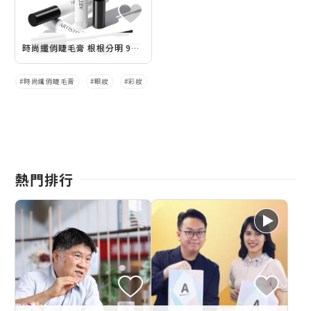
時尚纖俏睫毛膏 根根分明 9月5日捲翹上市
時尚纖俏睫毛膏
眼妝
彩妝
熱門排行