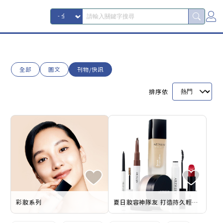
全部
圖文
刊物/快訊
排序依
彩妝系列
夏日妝容神隊友 打造持久輕透妝