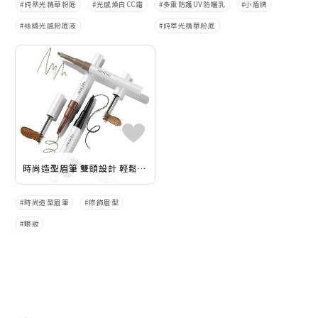
純萃光精華粉底
光感煥白CC霜
多重防護UV防曬乳
小盾牌
絲緞光感粉底液
純萃光精華粉底
時尚造型眉筆 雙頭設計 輕鬆勾勒 9月5日有型上市
時尚造型眉筆
修飾眉型
眼妝