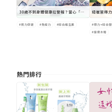
30歲不到身體健康拉警報？當心「初老症狀」已找上你
紐崔萊得力
視力保健
免疫力
綜合維生素
得力+綜合
接骨木莓
熱門排行