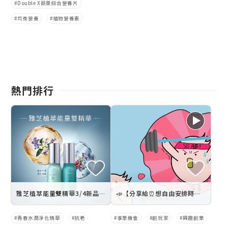
Double X蔬果綜合營養片
均衡營養
植物營養素
熱門排行
雅芝植萃能量雙精華3/4新品登場
📣【分享給⏰想自由安排時間的捧友】時間自由篇✨
青春水潤淨化精華
抗老
事業機會
創玩家
興趣創業