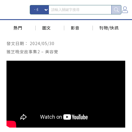
熱門
圖文
影音
刊物/快訊
發文日期：
2024/05/30
雅芝晚安故事集2 – 美容覺