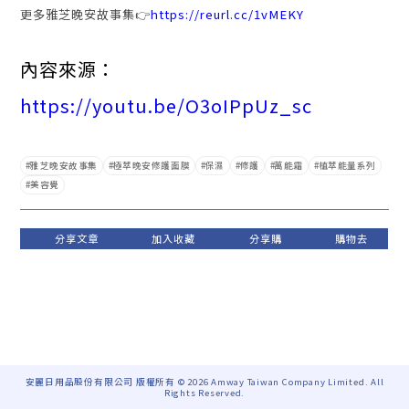
更多雅芝晚安故事集👉
https://reurl.cc/1vMEKY
內容來源：
https://youtu.be/O3oIPpUz_sc
雅芝晚安故事集
極萃晚安修護面膜
保濕
修護
萬能霜
植萃能量系列
美容覺
安麗日用品股份有限公司 版權所有 © 2026 Amway Taiwan Company Limited. All
Rights Reserved.