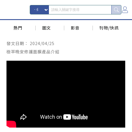
熱門
圖文
影音
刊物/快訊
發文日期：
2024/04/25
極萃晚安修護面膜產品介紹