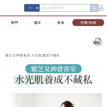
熱門
圖文
影音
刊物/快訊
雅芝女神會客室 水光肌養成不藏私