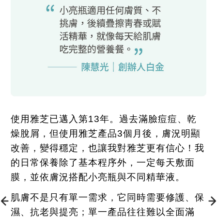
使用雅芝已邁入第
13
年。過去滿臉痘痘、乾
燥脫屑，但使用雅芝產品
3
個月後，膚況明顯
改善，變得穩定，也讓我對雅芝更有信心！我
的日常保養除了基本程序外，一定每天敷面
膜，並依膚況搭配小亮瓶與不同精華液。
肌膚不是只有單一需求，它同時需要修護、保
濕、抗老與提亮；單一產品往往難以全面滿