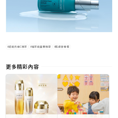
超能亮維C精萃
植萃能量雙精華
肌膚營養餐
更多精彩內容