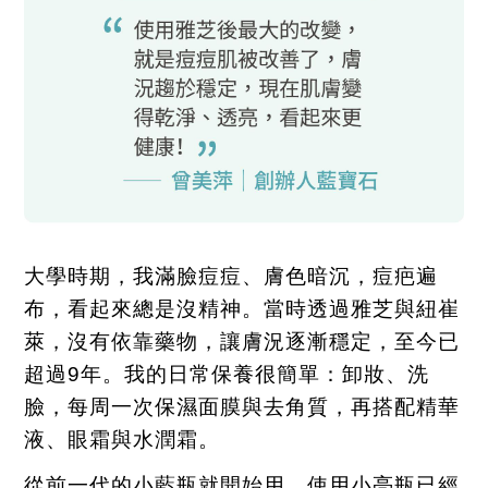
大學時期，我滿臉痘痘、膚色暗沉，痘疤遍
布，看起來總是沒精神。當時透過雅芝與紐崔
萊，沒有依靠藥物，讓膚況逐漸穩定，至今已
超過
9
年。我的日常保養很簡單：卸妝、洗
臉，每周一次保濕面膜與去角質，再搭配精華
液、眼霜與水潤霜。
從前一代的小藍瓶就開始用，使用小亮瓶已經