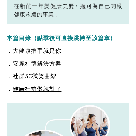
本篇目錄
（點擊後可直接跳轉至該篇章）
．
大健康推手就是你
．
安麗社群解決方案
社群
5C
微笑曲線
．
健康社群做就對了
．