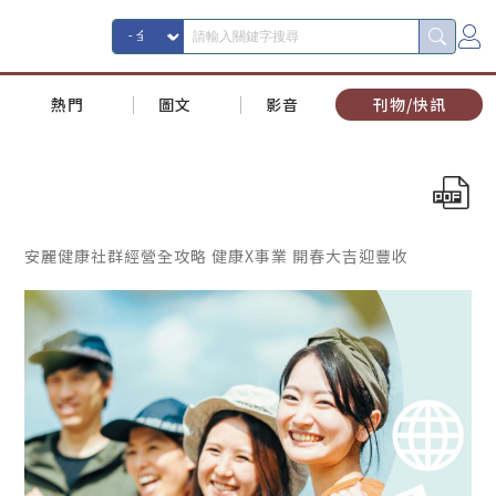
熱門
圖文
影音
刊物/快訊
安麗健康社群經營全攻略 健康X事業 開春大吉迎豐收