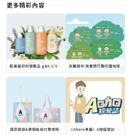
更多精彩內容
肌膚最好的營養品 g&h 3/5煥新上市
安麗與你 用實際行動守護地球
環保提袋&單個紙袋付費使用 3/1同步推出
〈iShare專屬〉A咖經營誌 公平競爭 不買廣告