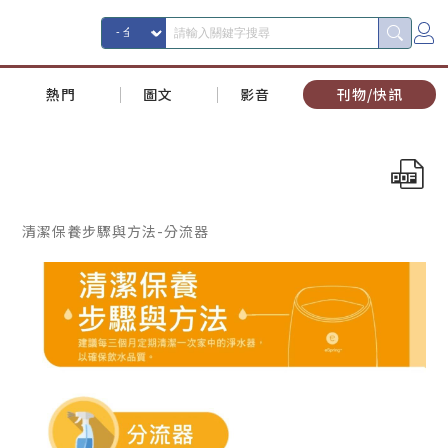
熱門
圖文
影音
刊物/快訊
清潔保養步驟與方法-分流器