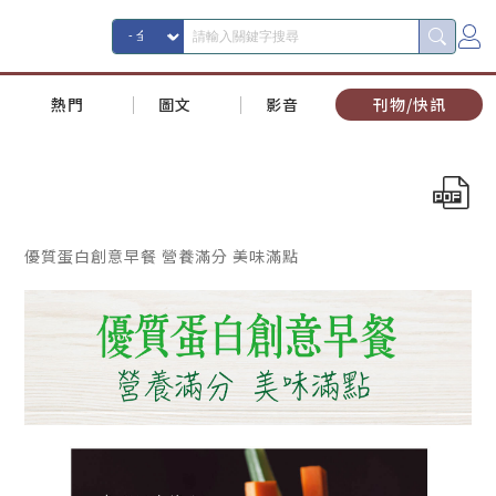
熱門
圖文
影音
刊物/快訊
優質蛋白創意早餐 營養滿分 美味滿點