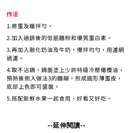
作法
1.將蛋及糖拌勻。
2.加入過篩後的低筋麵粉和優質蛋白素。
3.再加入融化奶油及牛奶，攪拌均勻，用濾網
過濾。
4.取不沾鍋，鍋面塗上少許特級冷壓橄欖油，
預熱後倒入做法3的麵糊，煎成圓形薄蛋皮，
底部上色即可盛盤。
5.搭配新鮮水果一起食用，好看又好吃。
--
­--
延伸閱讀