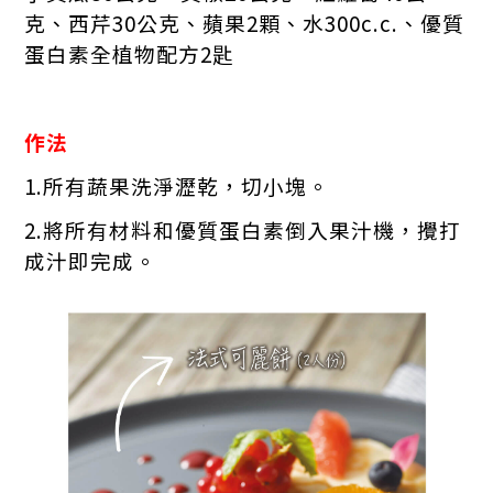
克、西芹30公克、蘋果2顆、水300c.c.、優質
蛋白素全植物配方2匙
作法
1.所有蔬果洗淨瀝乾，切小塊。
2.將所有材料和優質蛋白素倒入果汁機，攪打
成汁即完成。