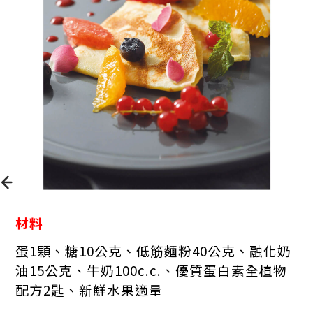
材料
蛋1顆、糖10公克、低筋麵粉40公克、融化奶
油15公克、牛奶100c.c.、優質蛋白素全植物
配方2匙、新鮮水果適量