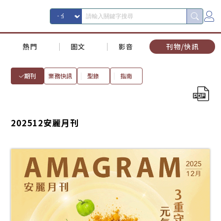
熱門
圖文
影音
刊物/快訊
期刊
業務快訊
型錄
指南
202512安麗月刊