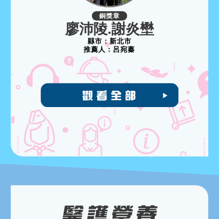
銅獎章
廖沛陵.謝炎壄
縣市：
新北市
推薦人：
呂宛蓁