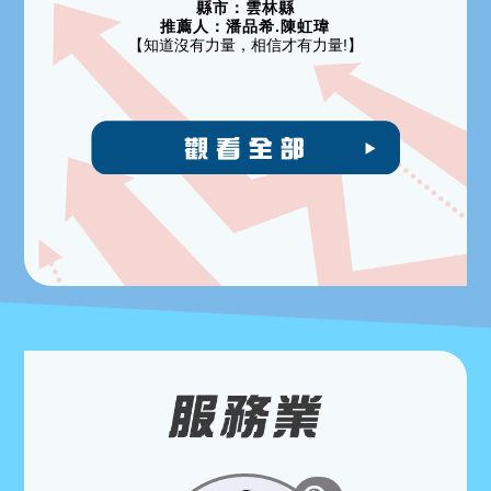
縣市：
雲林縣
推薦人：
潘品希.陳虹瑋
【知道沒有力量，相信才有力量!】