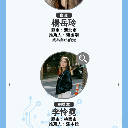
白金
楊岳玲
縣市：
新北市
推薦人：
賴丞剛
成為自己的光
銅獎章
李怜霓
縣市：
桃園市
推薦人：
潘本耘