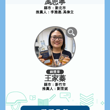
馮思寧
縣市：
新北市
推薦人：
李雅惠.馮偉立
銅獎章
王家蓁
縣市：
新竹市
推薦人：
劉育妮