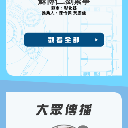
蘇博仁.劉絜寧
縣市：
彰化縣
推薦人：
陳怡傑.黃雯佳