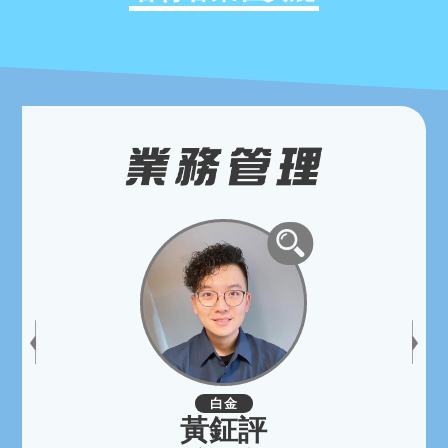
白金
黃鉦評