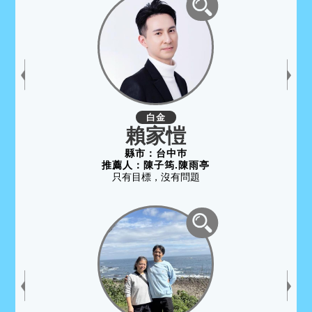
白金
賴家愷
縣市：
台中巿
推薦人：
陳子筠.陳雨亭
只有目標，沒有問題