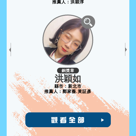
推薦人：
洪穎淳
銅獎章
洪穎如
縣市：
新北市
推薦人：
鄭家薇.黃証彥