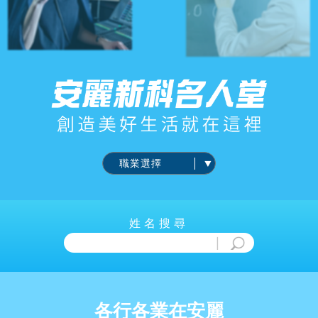
姓名搜尋
各行各業在安麗