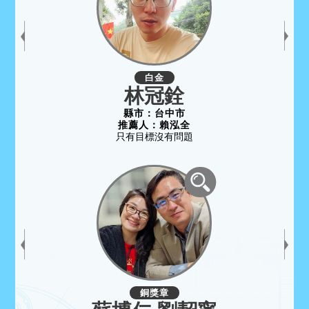
白金
林冠銓
縣市：
台中市
推薦人：
賴泓全
只有目標沒有問題
銅獎章