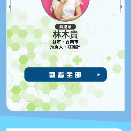
銅獎章
林木貴
縣市：
台南市
推薦人：
莊雅評