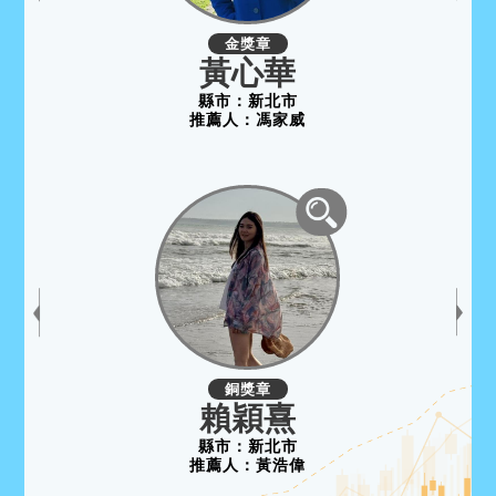
金獎章
黃心華
縣市：
新北市
推薦人：
馮家威
銅獎章
賴穎熹
縣市：
新北市
推薦人：
黃浩偉