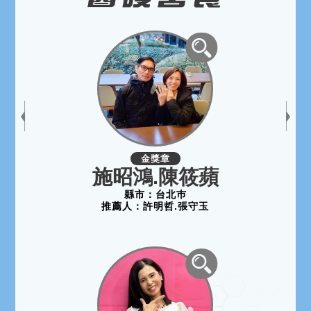
金獎章
施昭鴻.陳筱蘋
縣市：
台北巿
推薦人：
許明哲.張守玉