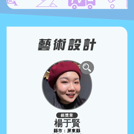
銀獎章
楊于賢
縣市：
屏東縣