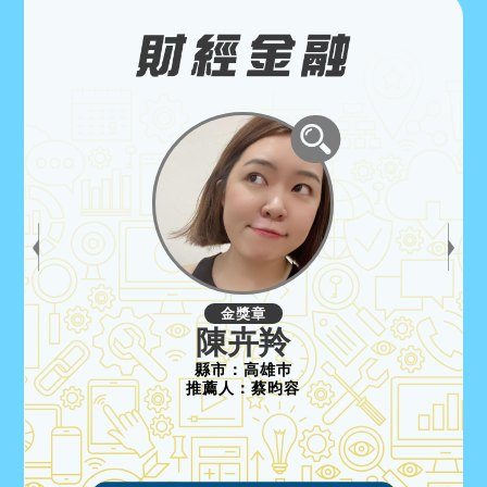
金獎章
陳卉羚
縣市：
高雄巿
推薦人：
蔡昀容