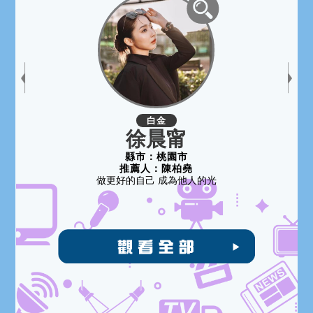
白金
徐晨甯
縣市：
桃園市
推薦人：
陳柏堯
做更好的自己 成為他人的光