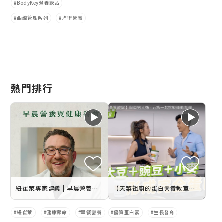
BodyKey營養飲品
曲線管理系列
均衡營養
熱門排行
紐崔萊專家建議 | 早晨營養與健康壽命
【天菜祖廚的蛋白營養教室】與型男大姊 - 五熊一起挑戰運動料理
紐崔萊
健康壽命
早餐營養
優質蛋白素
生長發育