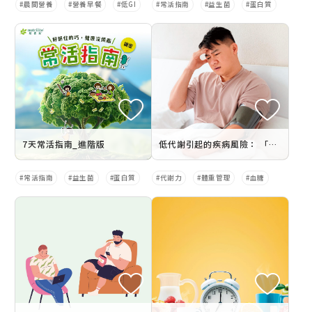
晨間營養
營養早餐
低GI
常活指南
益生菌
蛋白質
7天常活指南_進階版
低代謝引起的疾病風險： 「代謝症候群」成慢性病前哨戰
常活指南
益生菌
蛋白質
代謝力
體重管理
血糖