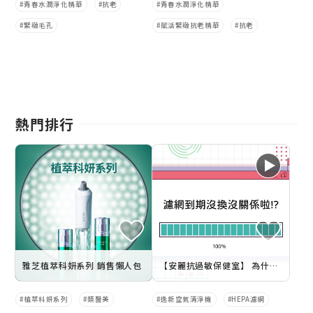
青春水潤淨化精華
抗老
青春水潤淨化精華
緊緻毛孔
賦活緊緻抗老精華
抗老
熱門排行
雅芝植萃科妍系列 銷售懶人包
【安麗抗過敏保健室】 為什濾網要定期清潔、更換及使用原廠耗材的重要性 –台北醫學大學教授來解答
植萃科妍系列
類醫美
逸新空氣清淨機
HEPA濾網