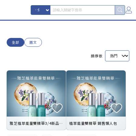
全部
圖文
排序依
雅芝植萃能量雙精華3/4新品登場
植萃能量雙精華 銷售懶人包