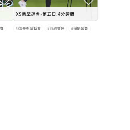
XS美型運會-第五日.4分鐘版
養
XS美型運動會
曲線管理
運動營養