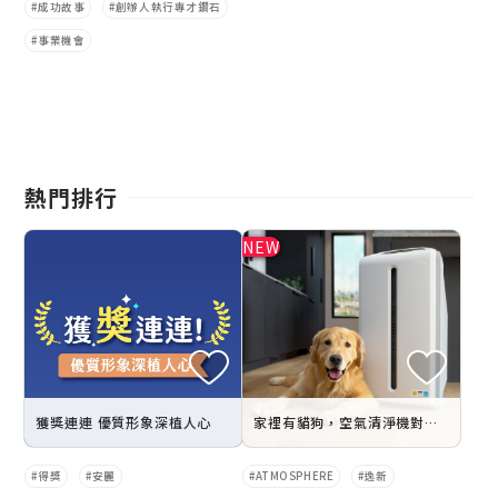
成功故事
創辦人執行專才鑽石
事業機會
熱門排行
獲獎連連 優質形象深植人心
家裡有貓狗，空氣清淨機對寵物毛有妙用？毛爸媽必看的避開 4 大關鍵
得獎
安麗
ATMOSPHERE
逸新