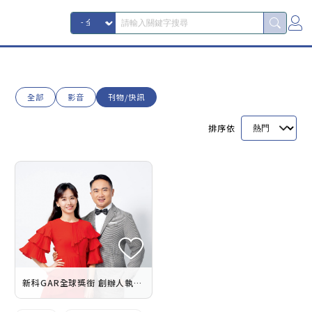
全部
影音
刊物/快訊
排序依
新科GAR全球獎銜 創辦人執行專才鑽石 謝欣怡、李育叡