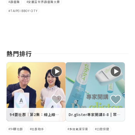
霹靂舞
安麗盃世界霹靂舞大賽
TAIPEI BBOY CITY
熱門排行
94要社群｜第2集：線上線下社群好體驗，顧客開心持續買起來！
Dr.glister專家開講8-8 | 眾多專家共同推薦
94要社群
社群助手
多效氟潔牙膏
口腔保健