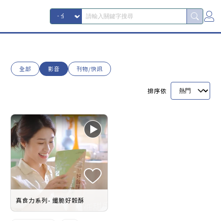
全部
影音
刊物/快訊
排序依
真食力系列- 纖脆好穀酥