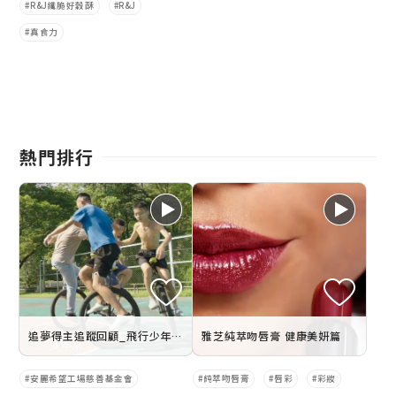
R&J纖脆好穀酥
R&J
真食力
熱門排行
追夢得主追蹤回顧_飛行少年獨輪車計畫
雅芝純萃吻唇膏 健康美妍篇
安麗希望工場慈善基金會
純萃吻唇膏
唇彩
彩妝