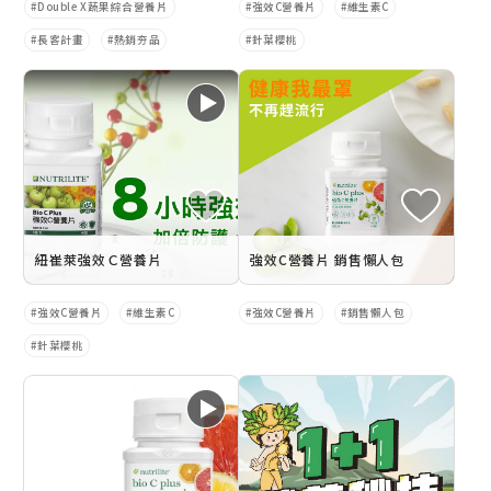
Double X蔬果綜合營養片
強效C營養片
維生素C
長客計畫
熱銷夯品
針葉櫻桃
紐崔萊強效Ｃ營養片
強效C營養片 銷售懶人包
強效C營養片
維生素C
強效C營養片
銷售懶人包
針葉櫻桃