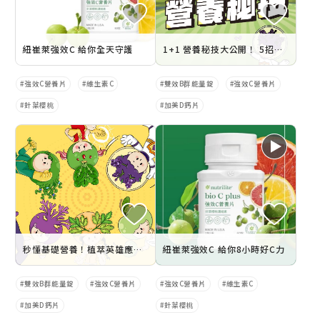
紐崔萊強效C 給你全天守護
1+1 營養秘技大公開！ 5招打敗不健康大魔王
強效C營養片
維生素C
雙效B群能量錠
強效C營養片
針葉櫻桃
加美D鈣片
秒懂基礎營養！植萃英雄應援你的每日健康
紐崔萊強效C 給你8小時好C力
雙效B群能量錠
強效C營養片
強效C營養片
維生素C
加美D鈣片
針葉櫻桃