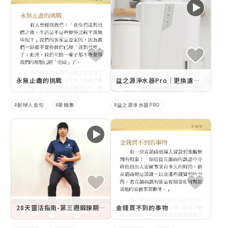
永無止盡的挑戰
益之源淨水器Pro｜更換濾心與機器內部清潔保養示範
創辦人金句
華翰集
益之源淨水器PRO
28天靈活指南-第三週鍛鍊期 護關運動
金錢買不到的事物