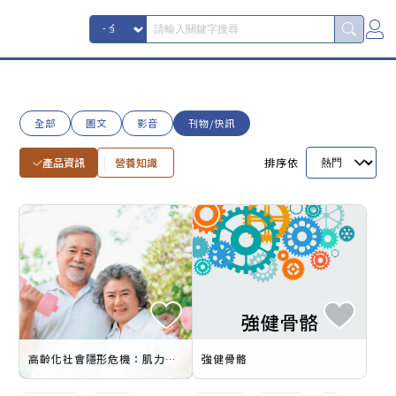
全部
圖文
影音
刊物/快訊
產品資訊
營養知識
排序依
高齡化社會隱形危機：肌力流失如何削弱行動力？
強健骨骼