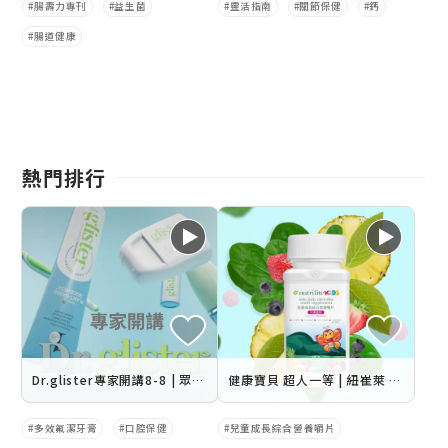
腸壽力專刊
益生菌
靈活指南
關節保健
鈣
腸道健康
熱門排行
Dr.glister專家開講8-8 | 眾多專家共同推薦
健康寶貝 超人一等 | 紐崔萊 兒童成長綜合營養嚼片
多效氟潔牙膏
口腔保健
兒童成長綜合營養嚼片