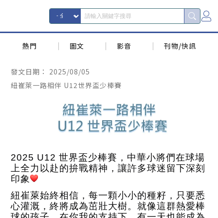
熱門
圖文
影音
刊物/快訊
發文日期：
2025/08/05
紐崔萊一路相伴 U12世界盃少棒賽
2025 U12
世界盃少棒賽，中華小將們在球場
上全力以赴的拚戰精神，讓許多球迷留下深刻
印象
紐崔萊始終相信，每一顆小小的種籽，只要悉
心灌溉，終將成為茁壯大樹。就像這群熱愛棒
球的孩子，在你我的支持下，有一天也能成為