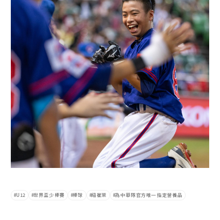
U12
世界盃少棒賽
棒球
紐崔萊
為中華隊官方唯一指定營養品