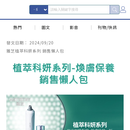
熱門
圖文
影音
刊物/快訊
發文日期：
2024/09/20
雅芝植萃科妍系列 銷售懶人包