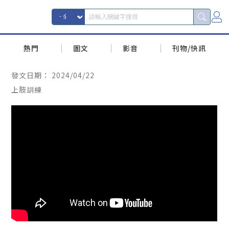
熱門
圖文
影音
刊物/快訊
發文日期：
2024/04/22
上肢訓練