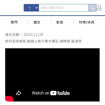
熱門
圖文
影音
刊物/快訊
發文日期：
2023/11/29
新科全球獎銜 創辦人執行專才鑽石 楊明桐 張淑琴