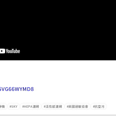
/75VG66WYMD8
淨機
SKY
HEPA濾網
活性碳濾網
英國過敏協會
抗空污