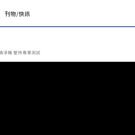
刊物/快訊
清淨機 堅持專業測試