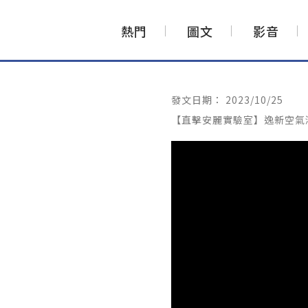
熱門
圖文
影音
發文日期：
2023/10/25
【直擊安麗實驗室】逸新空氣