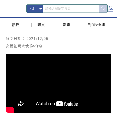
熱門
圖文
影音
刊物/快訊
發文日期：
2021/12/06
安麗創玩大使 陳柏均