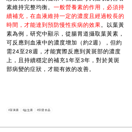
素維持完整均衡。
一般營養素的作用，必須持
續補充，在血液維持一定的濃度且經過較長的
時間，才能達到預防慢性疾病的效果
。以葉黃
素為例，研究中顯示
，從腸胃道攝取葉黃素，
可反應到血液中的濃度增加（約
2
週），但
約
需
24
至
28
週，才能實際反應到黃斑部的濃度
上，且持續穩定的補充
1
年至
3
年，對於黃斑
部病變的症狀，才能有效的改善。
葉黃素
益生素
保健食品