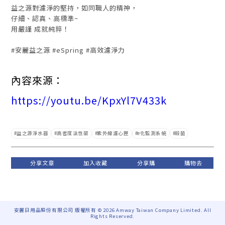
益之源對濾淨的堅持，如同職人的精神，
仔細、認真、高標準~
用嚴謹 成就純粹！
#安麗益之源 #eSpring #高效濾淨力
內容來源：
https://youtu.be/KpxYl7V433k
益之源淨水器
高密度活性碳
紫外線濾心匣
e化監測系統
殺菌
安麗日用品股份有限公司 版權所有 © 2026 Amway Taiwan Company Limited. All
Rights Reserved.