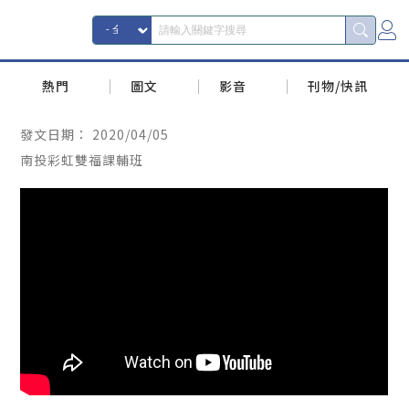
熱門
圖文
影音
刊物/快訊
發文日期：
2020/04/05
南投彩虹雙福課輔班