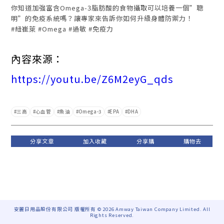
你知道加強富含Omega-3脂肪酸的食物攝取可以培養一個”聰
明”的免疫系統嗎？讓專家來告訴你如何升級身體防禦力！
#紐崔萊 #Omega #過敏 #免疫力
內容來源：
https://youtu.be/Z6M2eyG_qds
三高
心血管
魚油
Omega-3
EPA
DHA
安麗日用品股份有限公司 版權所有 © 2026 Amway Taiwan Company Limited. All
Rights Reserved.