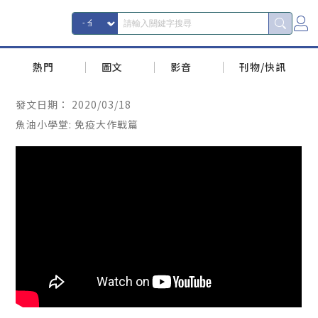
熱門
圖文
影音
刊物/快訊
發文日期：
2020/03/18
魚油小學堂: 免疫大作戰篇