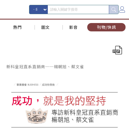
熱門
圖文
影音
刊物/快訊
新科皇冠直系直銷商──楊朝旭、蔡文雀