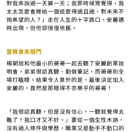
對我來說過一天算一天；我那時候常覺得，我
太太怎麼會嫁給一個這麼得過且過、對未來不
抱希望的人？」走在人生的十字路口，安麗適
時出現，但他卻徬徨依舊。
當機會來敲門
楊朝旭和他最小的哥哥一起去聽了安麗創業說
明會，弟弟很認真聽、勤做筆記，而哥哥則全
場打瞌睡。結果令人意外的是，最後決定加入
安麗的，竟然是那睡得不亦樂乎的哥哥！
「我很認真聽，但是沒有信心，一聽就覺得太
難了！我口才又不好。」要從一個生性木訥，
沒有過人條件與學歷，職業又是動手不動口的