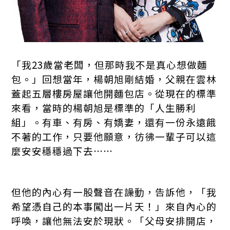
「我23歲當老闆，但那時我不是真心想做麵
包。」回想當年，楊朝旭剛結婚，父親在雲林
蓋起五層樓房屋讓他開麵包店。從現在的標準
來看，當時的楊朝旭是標準的「人生勝利
組」。有車、有房、有嬌妻，還有一份永遠餓
不著的工作，只要他願意，彷彿一輩子可以這
麼安安穩穩過下去……
但他的內心有一股聲音在譟動，告訴他，「我
希望憑自己的本事闖出一片天！」來自內心的
呼喚，讓他無法安於現狀。「父母安排開店，