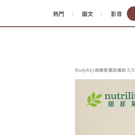
熱門
圖文
影音
BodyKey減糖營養超纖飲 5