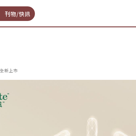
刊物/快訊
/5全新上市