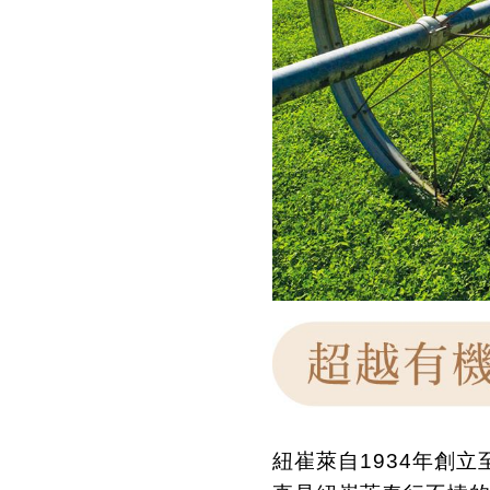
紐崔萊自
1934
年創立