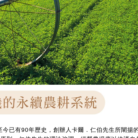
至今已有
90
年歷史，創辦人卡爾．仁伯先生所闡揚