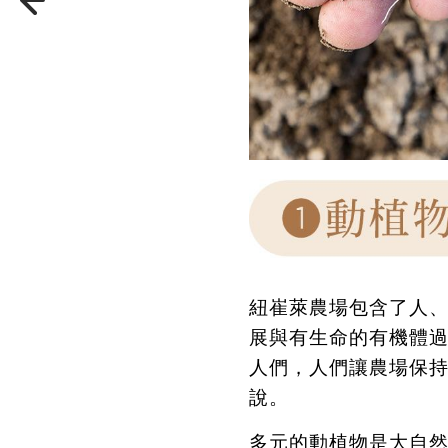
紐崔萊農場包含了人
展與有生命的有機體
人們，人們讓農場保
說。
多元的動植物是大自