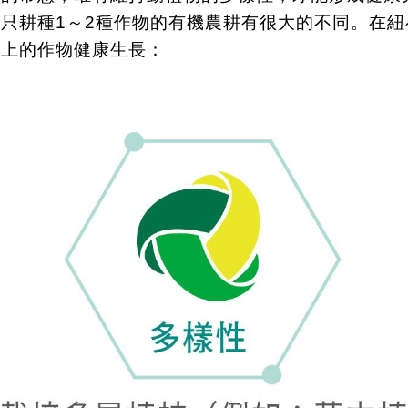
般只耕種
1
～
2
種作物的有機農耕有很大的不同。在紐
場上的作物健康生長：