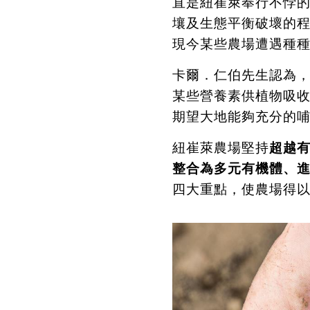
直是紐崔萊奉行不悖
壤及生態平衡破壞的
現今某些農場遭遇種
卡爾．仁伯先生認為
某些營養素供植物吸
期望大地能夠充分的
紐崔萊農場堅持
超越
整合為多元有機體、
四大重點，使農場得