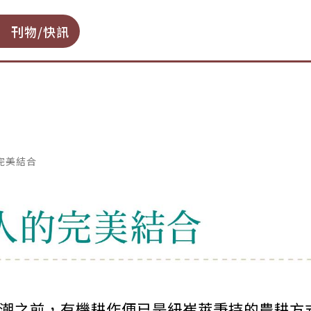
刊物/快訊
完美結合
潮之前，有機耕作便已是紐崔萊秉持的農耕方