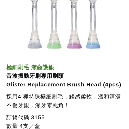
極細刷毛 潔齒護齦
音波振動牙刷專用刷頭
Glister Replacement Brush Head (4pcs)
採用
4
種特殊極細刷毛，觸感柔軟，溫和清潔
不傷牙齦，潔牙零死角！
訂貨代碼
3155
數量
4
支／盒