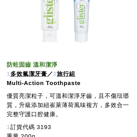
防蛀固齒 溫和潔淨
1
多效氟潔牙膏
／
2
旅行組
Multi-Action Toothpaste
優質亮潔粒子，可溫和潔淨牙齒，且不傷琺瑯
質，升級添加紐崔萊薄荷風味複方，多效合一
完整守護口腔健康。
1
訂貨代碼
3193
重量
200g