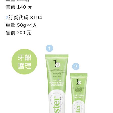
售價
140
元
2
訂貨代碼
3194
重量
50g
×
4
入
200
售價
元