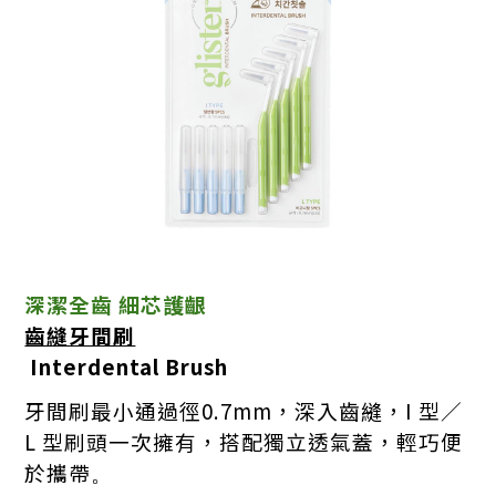
深潔全齒 細芯護齦
齒縫牙間刷
Interdental Brush
牙間刷最小通過徑0.7mm，深入齒縫，I 型／
L 型刷頭一次擁有，搭配獨立透氣蓋，輕巧便
於攜帶
。