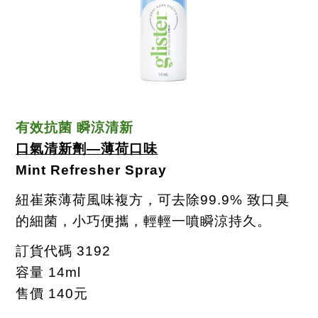
有效抗菌 瞬涼清新
口氣清新劑
―
薄荷口味
Mint Refresher Spray
紐崔萊薄荷風味複方，可去除
99.9%
致口臭
的細菌，小巧便攜，輕輕一噴瞬涼持久。
訂貨代碼
3192
容量
14ml
售價
140
元