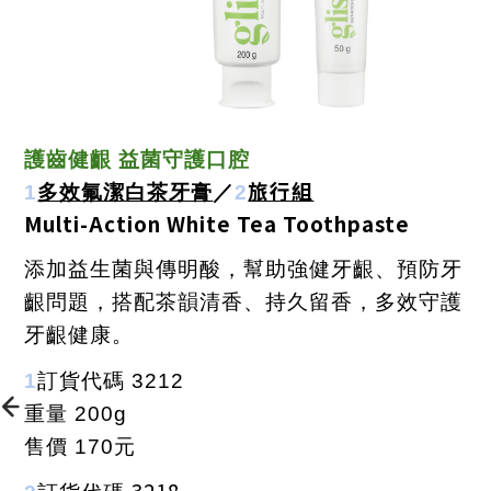
護齒健齦 益菌守護口腔
旅行組
1
多效氟潔白茶牙膏
／
2
Multi-Action White Tea Toothpaste
添加益生菌與傳明酸，幫助強健牙齦、預防牙
齦問題，搭配茶韻清香、持久留香，多效守護
牙齦健康。
1
訂貨代碼
3212
重量
200g
售價
170
元
3218