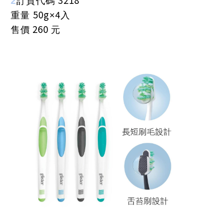
2
訂貨代碼
50g
4
重量
×
入
260
售價
元