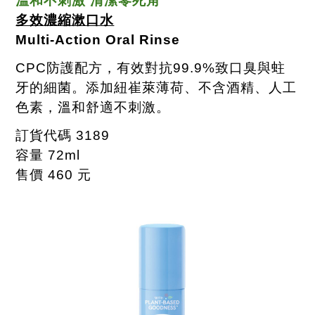
溫和不刺激 清潔零死角
多效濃縮漱口水
Multi-Action Oral Rinse
CPC
防護配方，有效對抗
99.9%
致口臭與蛀
牙的細菌。添加紐崔萊薄荷、不含酒精、人工
色素，溫和舒適不刺激。
訂貨代碼
3189
容量
72ml
售價
460
元