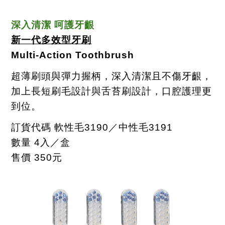
深入清潔 呵護牙齦
新一代多效型牙刷
Multi-Action Toothbrush
超薄刷頭與彈力握柄，深入清潔且不傷牙齦，
加上長短刷毛設計與舌苔刷設計，口腔護理更
到位。
訂貨代碼 軟性毛
3190
／中性毛
3191
數量
4
入／盒
售價
350
元