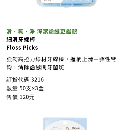
滑．韌．淨 深潔齒縫更護齦
細滑牙線棒
Floss Picks
強韌高拉力線材牙線棒，握柄止滑＋彈性彎
鉤，清除齒縫間牙菌斑
。
3216
訂貨代碼
50
3
數量
支
×
盒
120
售價
元