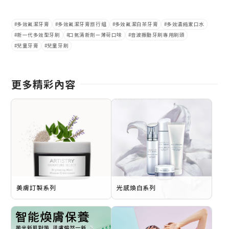
多效氟潔牙膏
多效氟潔牙膏旅行組
多效氟潔白茶牙膏
多效濃縮漱口水
新一代多效型牙刷
口氣清新劑—薄荷口味
音波振動牙刷專用刷頭
兒童牙膏
兒童牙刷
更多精彩內容
美膚訂製系列
光感煥白系列