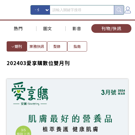
熱門
圖文
影音
刊物/快訊
期刊
業務快訊
型錄
指南
202403愛享購數位雙月刊