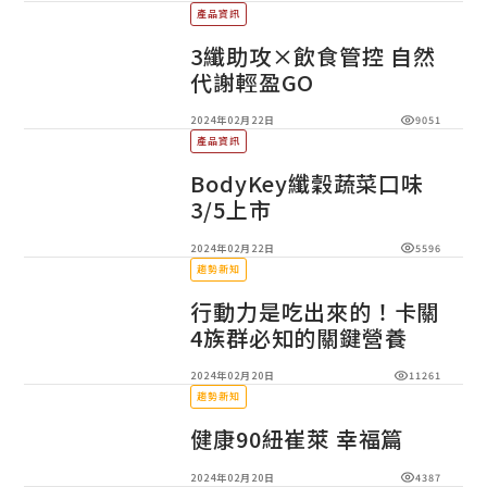
產品資訊
3纖助攻×飲食管控 自然
代謝輕盈GO
2024年02月22日
9051
產品資訊
BodyKey纖穀蔬菜口味
3/5上市
2024年02月22日
5596
趨勢新知
行動力是吃出來的！卡關
4族群必知的關鍵營養
2024年02月20日
11261
趨勢新知
健康90紐崔萊 幸福篇
2024年02月20日
4387