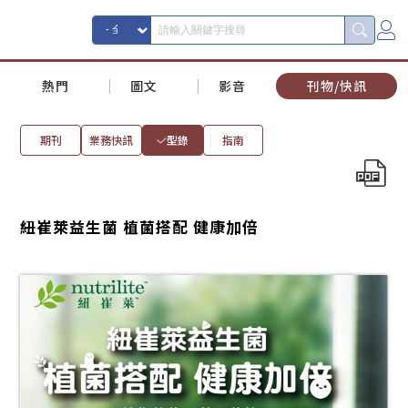
熱門
圖文
影音
刊物/快訊
期刊
業務快訊
型錄
指南
紐崔萊益生菌 植菌搭配 健康加倍